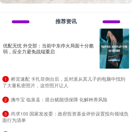
推荐资讯
优配无忧 外交部：当前中东停火局面十分脆
弱，应全力避免战端重启
​桥宜速配 卡扎菲倒台后，反对派从其儿子的电脑中找到
1
了大量私密照片，这些照片让人
​擒牛宝 临泉县：搭台赋能强保障 化解种养风险
2
​尚求100 国家发改委：政府投资基金评价设置投向领域负
3
面行为清单