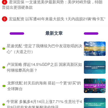
​君润宜保 一文速览美伊最新局势：美伊对峙升级，特朗
4
普提出更强硬条款
​宏益配资 以军遭40年来最大损失 1天内战损21辆“梅卡瓦”
5
最新文章
星速优配 “坚定了我继续为巴中友谊歌唱的决
心”（大道之行）
卢深策略 撑起14.5%GDP之后 国家高新区如
何继续攀高向新？
龙辉优配 封关后的海南 搭起一个更“好买”的
全球舞台
牛管家 多氟多4月14日上涨7.71% 生意社于4
月9日提前发布氢氟酸涨价快讯