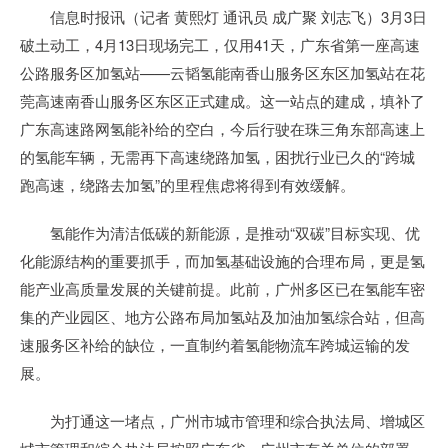
信息时报讯（记者 黄熙灯 通讯员 成广聚 刘志飞）3月3日
破土动工，4月13日现场完工，仅用41天，广东省第一座高速
公路服务区加氢站——云韬氢能南香山服务区东区加氢站在花
莞高速南香山服务区东区正式建成。这一站点的建成，填补了
广东高速路网氢能补给的空白，今后行驶在珠三角东部高速上
的氢能车辆，无需再下高速绕路加氢，困扰行业已久的“跨城
跑高速，绕路去加氢”的里程焦虑将得到有效缓解。
氢能作为清洁低碳的新能源，是推动“双碳”目标实现、优
化能源结构的重要抓手，而加氢基础设施的合理布局，更是氢
能产业高质量发展的关键前提。此前，广州多区已在氢能车密
集的产业园区、地方公路布局加氢站及加油加氢综合站，但高
速服务区补给的缺位，一直制约着氢能物流车跨城运输的发
展。
为打通这一堵点，广州市城市管理和综合执法局、增城区