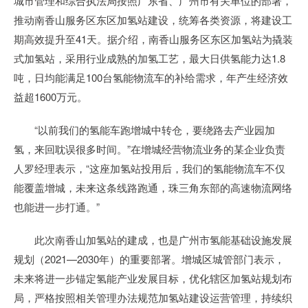
城市管理和综合执法局按照广东省、广州市有关单位的部署，
推动南香山服务区东区加氢站建设，统筹各类资源，将建设工
期高效提升至41天。据介绍，南香山服务区东区加氢站为撬装
式加氢站，采用行业成熟的加氢工艺，最大日供氢能力达1.8
吨，日均能满足100台氢能物流车的补给需求，年产生经济效
益超1600万元。
“以前我们的氢能车跑增城中转仓，要绕路去产业园加
氢，来回耽误很多时间。”在增城经营物流业务的某企业负责
人罗经理表示，“这座加氢站投用后，我们的氢能物流车不仅
能覆盖增城，未来这条线路跑通，珠三角东部的高速物流网络
也能进一步打通。”
此次南香山加氢站的建成，也是广州市氢能基础设施发展
规划（2021—2030年）的重要部署。增城区城管部门表示，
未来将进一步锚定氢能产业发展目标，优化辖区加氢站规划布
局，严格按照相关管理办法规范加氢站建设运营管理，持续织