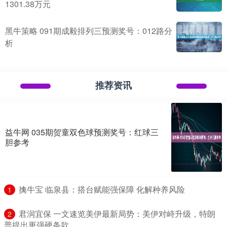
1301.38万元
黑牛策略 091期成毅排列三预测奖号：012路分
析
推荐资讯
益牛网 035期贺童双色球预测奖号：红球三
胆参考
​擒牛宝 临泉县：搭台赋能强保障 化解种养风险
1
​君润宜保 一文速览美伊最新局势：美伊对峙升级，特朗
2
普提出更强硬条款