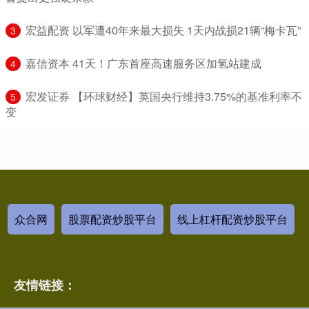
​宏益配资 以军遭40年来最大损失 1天内战损21辆“梅卡瓦”
3
​嘉信资本 41天！广东首座高速服务区加氢站建成
4
​宏发证券 【环球财经】英国央行维持3.75%的基准利率不
5
变
众合网
股票配资炒股平台
线上杠杆配资炒股平台
友情链接：