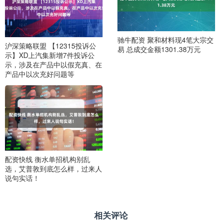
驰牛配资 聚和材料现4笔大宗交
沪深策略联盟 【12315投诉公
易 总成交金额1301.38万元
示】XD上汽集新增7件投诉公
示，涉及在产品中以假充真、在
产品中以次充好问题等
配资快线 衡水单招机构别乱
选，艾普敦到底怎么样，过来人
说句实话！
相关评论