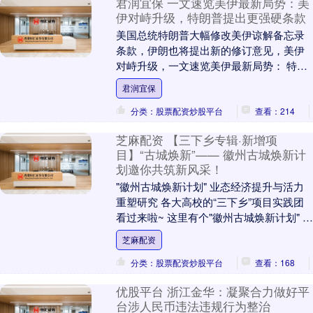
君润宜保 一文速览美伊最新局势：美
伊对峙升级，特朗普提出更强硬条款
美国总统特朗普大幅修改美伊谅解备忘录
条款，伊朗也将提出新的修订意见，美伊
对峙升级，一文速览美伊最新局势： 特朗
普提出更强硬条款 试图施压伊朗加快谈判
君润宜保
进程 当地时....
分类：股票配资炒股平台
查看：214
芝麻配资 【三下乡专辑·新增项
目】“古城焕新”—— 徽州古城焕新计
划邀你共筑新风采！
"徽州古城焕新计划" 业态经济提升与活力
重塑研究 各大高校的“三下乡”项目实践团
看过来啦~ 这里有个"徽州古城焕新计划" 诚
挚邀您一同助力！ 如果你想成为“古城....
芝麻配资
分类：股票配资炒股平台
查看：168
优股平台 浙江金华：凝聚合力做好平
台涉人民币违法违规行为整治