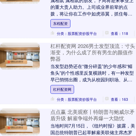
属相鼠 属相鼠的朋友，下周将迎来事业上
的重大贵人助力。上司或业界前辈的点
拨，将让你在工作中如虎添翼，抓住每一
个能带来财富的机会。尤其是中午时段的
东程配资
财运最旺，投资项....
分类：股票配资炒股平台
查看：118
杠杆配资网 2026男士发型顶流：寸头
渐变，为什么成了所有男生的颜值作
弊器
当发型趋势还在“微分碎盖”的少年感和“鲻
鱼头”的个性感里反复横跳时，有一种发型
早已悄悄出圈，成为从校园到职场、从欧
美到亚洲都通杀的“万能款”——寸头渐变
杠杆配资网
（Buz....
分类：股票配资炒股平台
查看：163
点点赢 北美观察丨特朗普与鲍威尔矛
盾升级 解雇争端外再爆一大隐忧
当地时间7月15日，《纽约时报》披露，美
国总统特朗普已起草解雇美联储主席杰罗