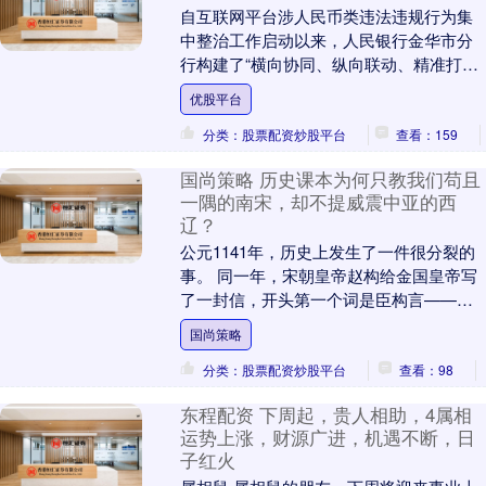
自互联网平台涉人民币类违法违规行为集
中整治工作启动以来，人民银行金华市分
行构建了“横向协同、纵向联动、精准打
击”的立体化治理模式，扎实推进整治各项
优股平台
工作。2025....
分类：股票配资炒股平台
查看：159
国尚策略 历史课本为何只教我们苟且
一隅的南宋，却不提威震中亚的西
辽？
公元1141年，历史上发生了一件很分裂的
事。 同一年，宋朝皇帝赵构给金国皇帝写
了一封信，开头第一个词是臣构言——
我，你的臣子赵构，说几句话。随信一起
国尚策略
送去的，还有....
分类：股票配资炒股平台
查看：98
东程配资 下周起，贵人相助，4属相
运势上涨，财源广进，机遇不断，日
子红火