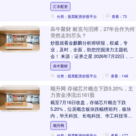
负荷可能将达16亿千瓦左右，较去年增长
汇丰配资
9000万千瓦....
分类：股票配资炒股平台
查看：73
犇牛聚财 耐克与滔搏，27年合作为何
突然走到尽头？
炒股就看金麒麟分析师研报，权威，专
业，及时，全面，助您挖掘潜力主题机
会！ 来源：证券之星 2026年7月22日，港
股开盘的钟声还未散尽，滔搏
犇牛聚财
（06110.HK）....
分类：股票配资炒股平台
查看：148
顺升网 存储芯片概念下跌5.20%，主
力资金净流出161股
截至7月16日收盘，存储芯片概念下跌
5.20%，位居概念板块跌幅榜前列，板块
内，华天科技、长电科技、华工科技等跌
停，澜起科技、江丰电子、天山电子等跌
顺升网
幅居前，股价....
分类：股票配资炒股平台
查看：177