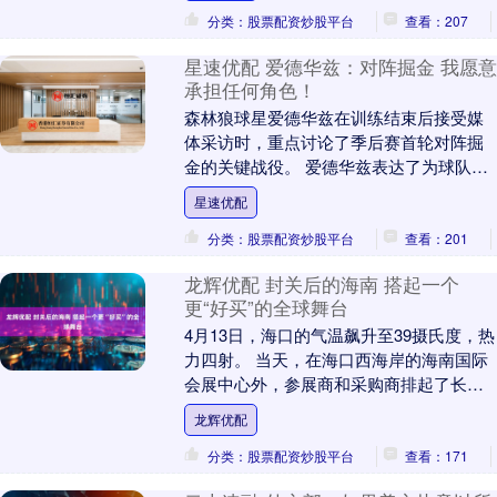
分类：股票配资炒股平台
查看：207
星速优配 爱德华兹：对阵掘金 我愿意
承担任何角色！
森林狼球星爱德华兹在训练结束后接受媒
体采访时，重点讨论了季后赛首轮对阵掘
金的关键战役。 爱德华兹表达了为球队胜
利全力以赴的决心，强调自己愿意执行教
星速优配
练安排的任何任....
分类：股票配资炒股平台
查看：201
龙辉优配 封关后的海南 搭起一个
更“好买”的全球舞台
4月13日，海口的气温飙升至39摄氏度，热
力四射。 当天，在海口西海岸的海南国际
会展中心外，参展商和采购商排起了长
队。阳光穿过云层洒在巨大的玻璃幕墙
龙辉优配
上，映出往来....
分类：股票配资炒股平台
查看：171