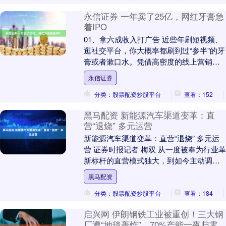
永信证券 一年卖了25亿，网红牙膏急
着IPO
01、拿六成收入打广告 近些年刷短视频、
逛社交平台，你大概率都刷到过“参半”的牙
膏或者漱口水。凭借高密度的线上营销，
这个2018年才成立的品牌，在巨头盘踞的
永信证券
传统....
分类：股票配资炒股平台
查看：152
黑马配资 新能源汽车渠道变革：直
营“退烧” 多元运营
新能源汽车渠道变革：直营“退烧” 多元运
营 证券时报记者 梅双 从一度被奉为行业革
新标杆的直营模式独大，到如今主动调
整、回归多元渠道布局，新能源汽车行业
黑马配资
的零售生....
分类：股票配资炒股平台
查看：184
启兴网 伊朗钢铁工业被重创！三大钢
厂遭“地毯轰炸”，70%产能一夜归零