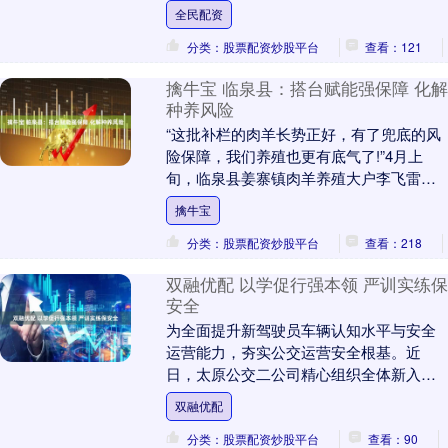
高炉高效、长寿、节能、绿色、环保等技
全民配资
术与所需....
分类：股票配资炒股平台
查看：121
擒牛宝 临泉县：搭台赋能强保障 化解
种养风险
“这批补栏的肉羊长势正好，有了兜底的风
险保障，我们养殖也更有底气了!”4月上
旬，临泉县姜寨镇肉羊养殖大户李飞雷指
着自家养殖场里膘肥体壮的肉羊，语气里
擒牛宝
满是踏实。春....
分类：股票配资炒股平台
查看：218
双融优配 以学促行强本领 严训实练保
安全
为全面提升新驾驶员车辆认知水平与安全
运营能力，夯实公交运营安全根基。近
日，太原公交二公司精心组织全体新入职
驾驶员，赴省体修保车间开展沉浸式、全
双融优配
方位岗前培训。本次....
分类：股票配资炒股平台
查看：90