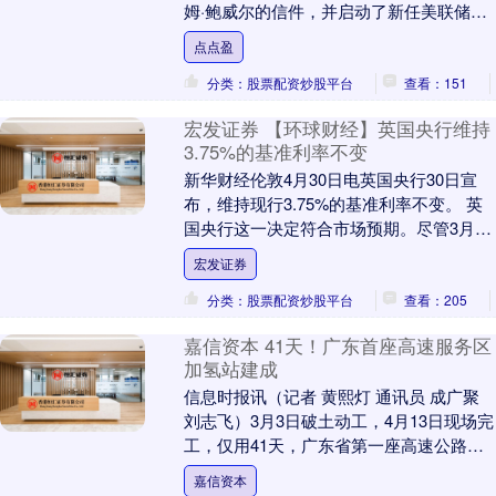
姆·鲍威尔的信件，并启动了新任美联储主
席的遴选程序。尽管特朗普当天对这一说
点点盈
法予以否认....
分类：股票配资炒股平台
查看：151
宏发证券 【环球财经】英国央行维持
3.75%的基准利率不变
新华财经伦敦4月30日电英国央行30日宣
布，维持现行3.75%的基准利率不变。 英
国央行这一决定符合市场预期。尽管3月份
的英国通胀已经逆转此前的下降趋势，上
宏发证券
行至....
分类：股票配资炒股平台
查看：205
嘉信资本 41天！广东首座高速服务区
加氢站建成
信息时报讯（记者 黄熙灯 通讯员 成广聚
刘志飞）3月3日破土动工，4月13日现场完
工，仅用41天，广东省第一座高速公路服
务区加氢站——云韬氢能南香山服务区东
嘉信资本
区....