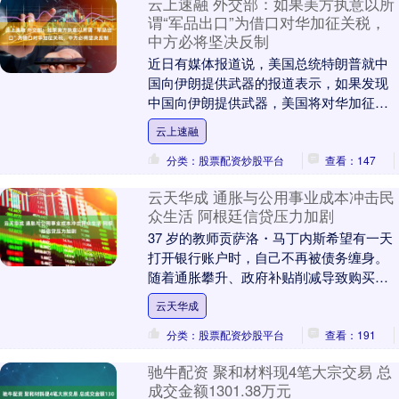
云上速融 外交部：如果美方执意以所
谓“军品出口”为借口对华加征关税，
中方必将坚决反制
近日有媒体报道说，美国总统特朗普就中
国向伊朗提供武器的报道表示，如果发现
中国向伊朗提供武器，美国将对华加征
50%的关税。外交部发言人郭嘉昆14日在
云上速融
例行记者会上就....
分类：股票配资炒股平台
查看：147
云天华成 通胀与公用事业成本冲击民
众生活 阿根廷信贷压力加剧
37 岁的教师贡萨洛・马丁内斯希望有一天
打开银行账户时，自己不再被债务缠身。
随着通胀攀升、政府补贴削减导致购买力
持续缩水，阿根廷民众家庭财务濒临崩
云天华成
溃，越来越多....
分类：股票配资炒股平台
查看：191
驰牛配资 聚和材料现4笔大宗交易 总
成交金额1301.38万元