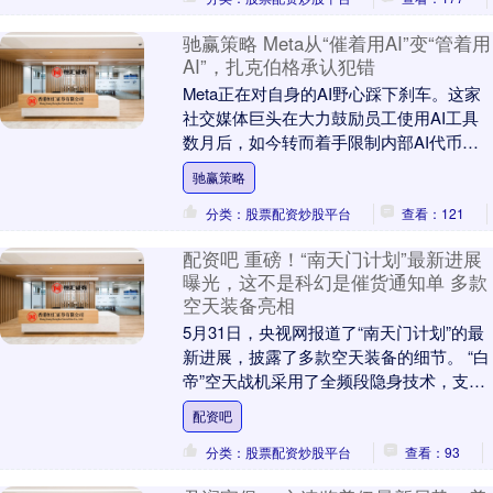
驰赢策略 Meta从“催着用AI”变“管着用
AI”，扎克伯格承认犯错
Meta正在对自身的AI野心踩下刹车。这家
社交媒体巨头在大力鼓励员工使用AI工具
数月后，如今转而着手限制内部AI代币
（token）消耗，并着手收拾一场因激进重
驰赢策略
组....
分类：股票配资炒股平台
查看：121
配资吧 重磅！“南天门计划”最新进展
曝光，这不是科幻是催货通知单 多款
空天装备亮相
5月31日，央视网报道了“南天门计划”的最
新进展，披露了多款空天装备的细节。 “白
帝”空天战机采用了全频段隐身技术，支持
有人无人模式自由切换，并配备了可变翼
配资吧
结构....
分类：股票配资炒股平台
查看：93