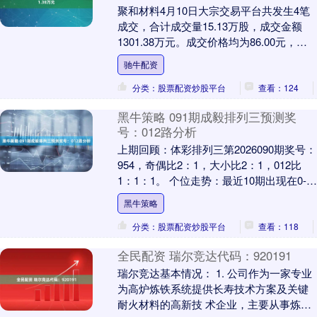
聚和材料4月10日大宗交易平台共发生4笔
成交，合计成交量15.13万股，成交金额
1301.38万元。成交价格均为86.00元，相
对今日收盘价折价6.91%。从参....
驰牛配资
分类：股票配资炒股平台
查看：124
黑牛策略 091期成毅排列三预测奖
号：012路分析
上期回顾：体彩排列三第2026090期奖号：
954，奇偶比2：1，大小比2：1，012比
1：1：1。 个位走势：最近10期出现在0-8
之间，跨度为9点，开出范围....
黑牛策略
分类：股票配资炒股平台
查看：118
全民配资 瑞尔竞达代码：920191
瑞尔竞达基本情况： 1. 公司作为一家专业
为高炉炼铁系统提供长寿技术方案及关键
耐火材料的高新技 术企业，主要从事炼铁