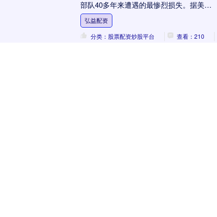
部队40多年来遭遇的最惨烈损失。据美媒
《军事观察杂志》披露，黎巴嫩真主党武
弘益配资
装利用F....
分类：股票配资炒股平台
查看：210
配资快线 衡水单招机构别乱选，艾普
敦到底怎么样，过来人说句实话！
关于衡水艾普敦单招集训，说点实在的，
最近好几位家长和学生问我，衡水单招培
训机构这么多，衡水艾普敦到底怎么样。
我整理了一下了解到的情况，给大家做个
配资快线
参考。 先说说这....
分类：股票配资炒股平台
查看：179
宏粤配资 要说三国乱世里，蜀汉阵营
藏着一位战略价值极高的顶级统帅，
论边疆威望、
要说三国乱世里，蜀汉阵营藏着一位战略
价值极高的顶级统帅，论边疆威望、骑兵
统御和对曹魏西线的威慑力，他有着独一
无二的作用。 只可惜这位名将正值盛年便