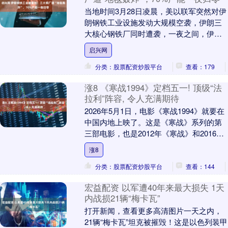
当地时间3月28日凌晨，美以联军突然对伊
朗钢铁工业设施发动大规模空袭，伊朗三
大核心钢铁厂同时遭袭，一夜之间，伊朗
70%的钢铁产能被彻底摧毁，这场打击的
启兴网
破坏力远超....
分类：股票配资炒股平台
查看：179
涨8 《寒战1994》定档五一! 顶级“法
拉利”阵容, 令人充满期待
2026年5月1日，电影《寒战1994》就要在
中国内地上映了。这是《寒战》系列的第
三部电影，也是2012年《寒战》和2016年
《寒战2》的前传。距离上一部《寒战....
涨8
分类：股票配资炒股平台
查看：144
宏益配资 以军遭40年来最大损失 1天
内战损21辆“梅卡瓦”
打开新闻，查看更多高清图片一天之内，
21辆“梅卡瓦”坦克被摧毁！这是以色列装甲