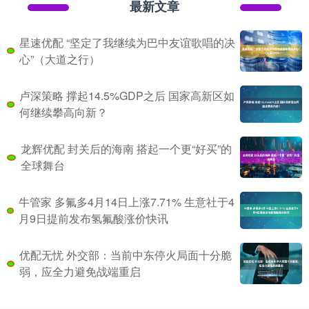
最新文章
星速优配 “坚定了我继续为巴中友谊歌唱的决
心”（大道之行）
卢深策略 撑起14.5%GDP之后 国家高新区如
何继续攀高向新？
龙辉优配 封关后的海南 搭起一个更“好买”的
全球舞台
牛管家 多氟多4月14日上涨7.71% 生意社于4
月9日提前发布氢氟酸涨价快讯
优配无忧 外交部：当前中东停火局面十分脆
弱，应全力避免战端重启