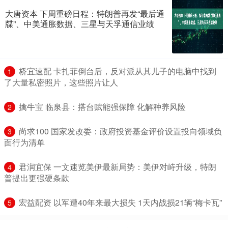
大唐资本 下周重磅日程：特朗普再发“最后通
牒”、中美通胀数据、三星与天孚通信业绩
​桥宜速配 卡扎菲倒台后，反对派从其儿子的电脑中找到
1
了大量私密照片，这些照片让人
​擒牛宝 临泉县：搭台赋能强保障 化解种养风险
2
​尚求100 国家发改委：政府投资基金评价设置投向领域负
3
面行为清单
​君润宜保 一文速览美伊最新局势：美伊对峙升级，特朗
4
普提出更强硬条款
​宏益配资 以军遭40年来最大损失 1天内战损21辆“梅卡瓦”
5