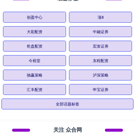
创盈中心
涨8
大彩配资
中融证券
乾盘配资
宏发证券
今裕堂
东程配资
驰赢策略
泸深策略
汇丰配资
申宝证券
全部话题标签
关注 众合网