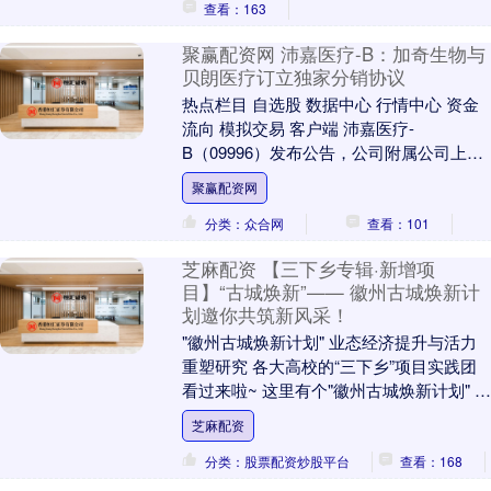
查看：163
聚赢配资网 沛嘉医疗-B：加奇生物与
贝朗医疗订立独家分销协议
热点栏目 自选股 数据中心 行情中心 资金
流向 模拟交易 客户端 沛嘉医疗-
B（09996）发布公告，公司附属公司上海
加奇生物科技苏州有限公司（加奇生物）
聚赢配资网
与贝朗....
分类：众合网
查看：101
芝麻配资 【三下乡专辑·新增项
目】“古城焕新”—— 徽州古城焕新计
划邀你共筑新风采！
"徽州古城焕新计划" 业态经济提升与活力
重塑研究 各大高校的“三下乡”项目实践团
看过来啦~ 这里有个"徽州古城焕新计划" 诚
挚邀您一同助力！ 如果你想成为“古城....
芝麻配资
分类：股票配资炒股平台
查看：168