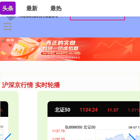
头条
最新
最热
沪深京行情 实时轮播
北证50
1134.24
11.37
1.01%