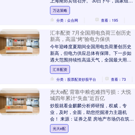
上海南郊宾馆召开。 30日下午，国家组织
药品联合采购办公室（下称联采办）发布
万达策略
提示，....
分类：众合网
查看：195
汇丰配资 7月全国用电负荷三创历史
新高，高温“烤”验电力保供
今年迎峰度夏期间全国用电负荷屡创历史
新高，但电力供应总体有保障。下一步如
遇大范围持续性高温天气，全国最大用电
负荷可能将达16亿千瓦左右，较去年增长
汇丰配资
9000万千瓦....
分类：股票配资炒股平台
查看：73
光大e配 背靠中粮也难挡亏损：大悦
城四年累计“失血”近百亿
炒股就看金麒麟分析师研报，权威，专
业，及时，全面，助您挖掘潜力主题机
会！ 来源：证券之星 房地产市场仍在筑
底，即便是背靠央企的头部房企，也难以
光大e配
独善其身。 近日，....