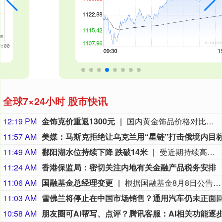
全球7×24小时 股市快讯
12:19 PM
金饰克价重返1300元
国内黄金饰品价格对比显示，国内多家品牌足金饰品价格重返1300元，其中周生生足金饰品报1315元/克，周大福报价1308元/克，老庙黄金报价1310元/克。
11:57 AM
11:49 AM
鄱阳湖水位持续下降 跌破14米
受近期持续高温天气影响，我国最大淡水湖鄱阳湖水位快速下降。截至8月8日8时，鄱阳湖标志性水文站星子站水位下降至13.97米，较昨日下降0.13米，鄱阳湖湖口站水位下降至13.84米，湖区两岸退水痕迹明显。（央视新闻）
11:24 AM
香港保监局：密切关注内地有关金融产品税务安排
11:06 AM
国融基金总经理变更
根据国融基金8月8日公告，总经理毛灵俊因个人原因离任，总经理职位暂由张圆辉代任。根据国融基金安排，该公司董事会选举韩光华拟任公司总经理，待韩光华完成相关程序后履职。
11:03 AM
10:58 AM