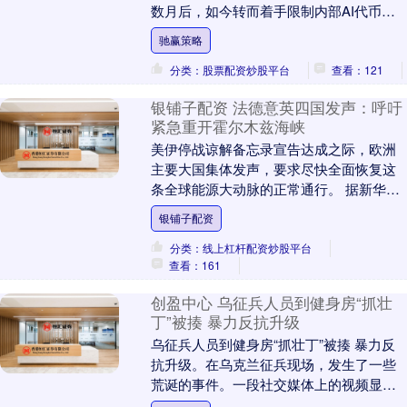
数月后，如今转而着手限制内部AI代币
（token）消耗，并着手收拾一场因激进重
驰赢策略
组....
分类：股票配资炒股平台
查看：121
银铺子配资 法德意英四国发声：呼吁
紧急重开霍尔木兹海峡
美伊停战谅解备忘录宣告达成之际，欧洲
主要大国集体发声，要求尽快全面恢复这
条全球能源大动脉的正常通行。 据新华社
报道，法国、德国、意大利和英国四国领
银铺子配资
导人发表联合声....
分类：线上杠杆配资炒股平台
查看：161
创盈中心 乌征兵人员到健身房“抓壮
丁”被揍 暴力反抗升级
乌征兵人员到健身房“抓壮丁”被揍 暴力反
抗升级。在乌克兰征兵现场，发生了一些
荒诞的事件。一段社交媒体上的视频显
示，在一家拳击俱乐部里，几名戴着拳击