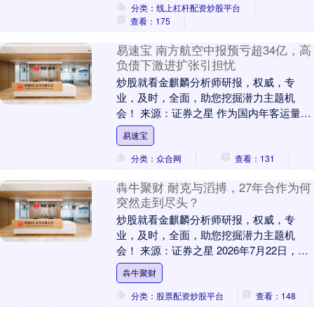
分类：线上杠杆配资炒股平台
查看：175
易速宝 南方航空中报预亏超34亿，高
负债下激进扩张引担忧
炒股就看金麒麟分析师研报，权威，专
业，及时，全面，助您挖掘潜力主题机
会！ 来源：证券之星 作为国内年客运量最
大航空公司的南方航空（600029.SH），
易速宝
2026....
分类：众合网
查看：131
犇牛聚财 耐克与滔搏，27年合作为何
突然走到尽头？
炒股就看金麒麟分析师研报，权威，专
业，及时，全面，助您挖掘潜力主题机
会！ 来源：证券之星 2026年7月22日，港
股开盘的钟声还未散尽，滔搏
犇牛聚财
（06110.HK）....
分类：股票配资炒股平台
查看：148