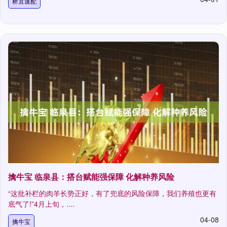
桥宜速配
擒牛宝 临泉县：搭台赋能强保障 化解种养风险
“这批补栏的肉羊长势正好，有了兜底的风险保障，我们养殖也更有
底气了!”4月上旬，....
04-08
擒牛宝