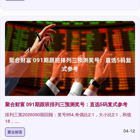
聚合财富 091期跟班排列三预测奖号：直选5码复式参考
排列三第2026090期回顾：奖号954,奇偶比2:1，大小比2:1，和值
18，....
04-12
聚合财富