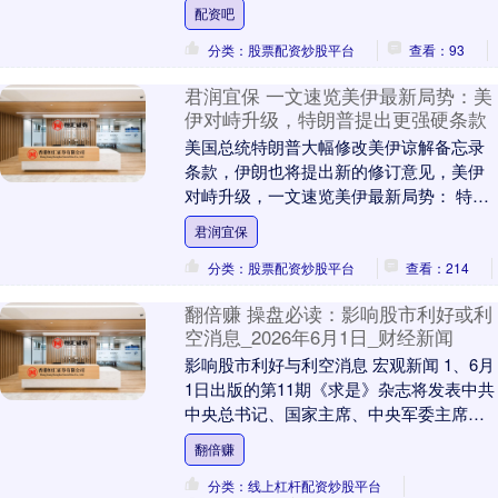
有人无人模式自由切换，并配备了可变翼
配资吧
结构....
分类：股票配资炒股平台
查看：93
君润宜保 一文速览美伊最新局势：美
伊对峙升级，特朗普提出更强硬条款
美国总统特朗普大幅修改美伊谅解备忘录
条款，伊朗也将提出新的修订意见，美伊
对峙升级，一文速览美伊最新局势： 特朗
普提出更强硬条款 试图施压伊朗加快谈判
君润宜保
进程 当地时....
分类：股票配资炒股平台
查看：214
翻倍赚 操盘必读：影响股市利好或利
空消息_2026年6月1日_财经新闻
影响股市利好与利空消息 宏观新闻 1、6月
1日出版的第11期《求是》杂志将发表中共
中央总书记、国家主席、中央军委主席习
近平的重要文章《前瞻布局和发展未来产
翻倍赚
业》。....
分类：线上杠杆配资炒股平台