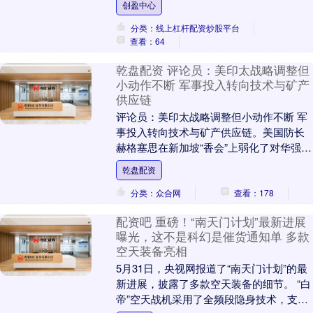
创盈中心
手套和头盔的年....
分类：线上杠杆配资炒股平台
查看：64
乾盘配资 评论员：美印太战略调整但
小动作不断 军事投入转向技术与矿产
供应链
评论员：美印太战略调整但小动作不断 军
事投入转向技术与矿产供应链。美国防长
赫格塞思在新加坡“香会”上弱化了对华强硬
表述，但同时宣称“不会允许中国主导印
乾盘配资
太”。这一....
分类：众合网
查看：178
配资吧 重磅！“南天门计划”最新进展
曝光，这不是科幻是催货通知单 多款
空天装备亮相
5月31日，央视网报道了“南天门计划”的最
新进展，披露了多款空天装备的细节。 “白
帝”空天战机采用了全频段隐身技术，支持