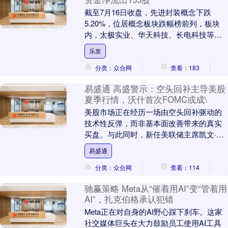
截至7月16日收盘，先进封装概念下跌
5.20%，位居概念板块跌幅榜前列，板块
内，太极实业、华天科技、长电科技等跌
停，利安隆、利扬芯片、艾森股份等跌幅
乐发
居前，股价上....
分类：众合网
查看：183
易盛通 高盛警示：空头回补主导美股
夏季行情，沃什首次FOMC或成\
美股市场正在经历一场由空头回补驱动的
技术性反弹，而非基本面改善带来的真实
买盘。与此同时，新任美联储主席凯文·沃
什即将主持其首次FOMC会议，面对通胀
易盛通
与就业数据相....
分类：众合网
查看：114
驰赢策略 Meta从“催着用AI”变“管着用
AI”，扎克伯格承认犯错
Meta正在对自身的AI野心踩下刹车。这家
社交媒体巨头在大力鼓励员工使用AI工具