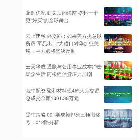
龙辉优配 封关后的海南 搭起一个
更“好买”的全球舞台
云上速融 外交部：如果美方执意以
所谓“军品出口”为借口对华加征关
税，中方必将坚决反制
云天华成 通胀与公用事业成本冲击
民众生活 阿根廷信贷压力加剧
驰牛配资 聚和材料现4笔大宗交易
总成交金额1301.38万元
黑牛策略 091期成毅排列三预测奖
号：012路分析