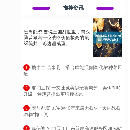
推荐资讯
宏粤配资 要说三国乱世里，蜀汉
阵营藏着一位战略价值极高的顶
级统帅，论边疆威望、
​擒牛宝 临泉县：搭台赋能强保障 化解种养风
1
险
​君润宜保 一文速览美伊最新局势：美伊对峙
2
升级，特朗普提出更强硬条款
​宏益配资 以军遭40年来最大损失 1天内战损
3
21辆“梅卡瓦”
​嘉信资本 41天！广东首座高速服务区加氢站
4