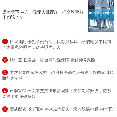
谋略天下 中东一场无人机轰炸，把全球智力
干倒退了？
​桥宜速配 卡扎菲倒台后，反对派从其儿子的电脑中找到
1
了大量私密照片，这些照片让人
​擒牛宝 临泉县：搭台赋能强保障 化解种养风险
2
​尚求100 国家发改委：政府投资基金评价设置投向领域负
3
面行为清单
​君润宜保 一文速览美伊最新局势：美伊对峙升级，特朗
4
普提出更强硬条款
​宏益配资 以军遭40年来最大损失 1天内战损21辆“梅卡瓦”
5