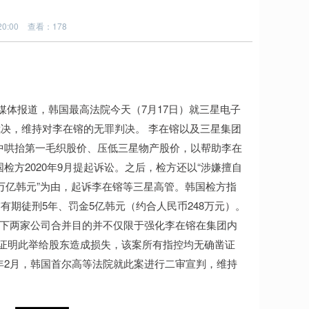
0:00
查看：178
媒体报道，韩国最高法院今天（7月17日）就三星电子
决，维持对李在镕的无罪判决。 李在镕以及三星集团
中哄抬第一毛织股价、压低三星物产股价，以帮助李在
检方2020年9月提起诉讼。之后，检方还以“涉嫌擅自
5万亿韩元”为由，起诉李在镕等三星高管。韩国检方指
期徒刑5年、罚金5亿韩元（约合人民币248万元）。
旗下两家公司合并目的并不仅限于强化李在镕在集团内
可证明此举给股东造成损失，该案所有指控均无确凿证
年2月，韩国首尔高等法院就此案进行二审宣判，维持