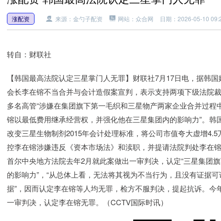
涨配资
来源：金勺子配资
网站：众合网
日期：2026-05-10 09:2
转自：财联社
【韩国最高法院认定三星掌门人无罪】财联社7月17日电，据韩国
会长李在镕不当合并与会计造假案宣判，表示支持两项下级法院裁
多名高管“涉嫌在集团旗下第一毛织和三星物产两家企业合并过程
镕以最低费用继承经营权，并强化他在三星集团内的影响力”。韩国
改变三星生物制剂2015年会计处理标准，将公司市值夸大虚增4.
控李在镕涉嫌违反《资本市场法》和渎职，并提请法院判处李在镕有
首尔中央地方法院去年2月就此案做出一审判决，认定“三星集团
的影响力”，“从总体上看，无法将其视为不当行为，且没有证据
据”，因而认定李在镕等人均无罪，检方不服判决，提起抗诉。今
一审判决，认定李在镕无罪。（CCTV国际时讯）