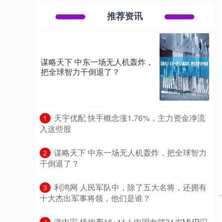
推荐资讯
谋略天下 中东一场无人机轰炸，
把全球智力干倒退了？
​天宇优配 快手概念涨1.76%，主力资金净流
1
入这些股
​谋略天下 中东一场无人机轰炸，把全球智力
2
干倒退了？
​利鸿网 人民军队中，除了五大名将，还拥有
3
十大杰出军事将领，他们是谁？
​涨中宝 场均轰16+11！中国女篮31岁MVP闪