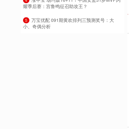
4
耀季后赛：宫鲁鸣征召助攻王？
​万宝优配 091期黄欢排列三预测奖号：大
5
小、奇偶分析