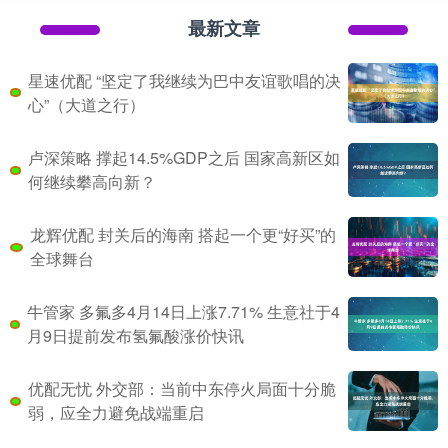
最新文章
星速优配 “坚定了我继续为巴中友谊歌唱的决
心”（大道之行）
卢深策略 撑起14.5%GDP之后 国家高新区如
何继续攀高向新？
龙辉优配 封关后的海南 搭起一个更“好买”的
全球舞台
牛管家 多氟多4月14日上涨7.71% 生意社于4
月9日提前发布氢氟酸涨价快讯
优配无忧 外交部：当前中东停火局面十分脆
弱，应全力避免战端重启