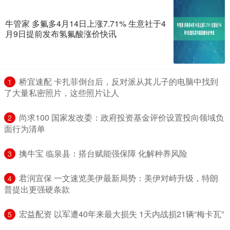
牛管家 多氟多4月14日上涨7.71% 生意社于4
月9日提前发布氢氟酸涨价快讯
​桥宜速配 卡扎菲倒台后，反对派从其儿子的电脑中找到
1
了大量私密照片，这些照片让人
​尚求100 国家发改委：政府投资基金评价设置投向领域负
2
面行为清单
​擒牛宝 临泉县：搭台赋能强保障 化解种养风险
3
​君润宜保 一文速览美伊最新局势：美伊对峙升级，特朗
4
普提出更强硬条款
​宏益配资 以军遭40年来最大损失 1天内战损21辆“梅卡瓦”
5