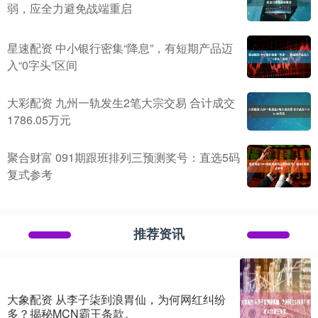
弱，应全力避免战端重启
星速配资 中小银行密集“降息”，有短期产品迈
入“0字头”区间
大彩配资 九州一轨发生2笔大宗交易 合计成交
1786.05万元
聚合财富 091期跟班排列三预测奖号：直选5码
复式参考
推荐资讯
大象配资 从李子柒到浪胃仙，为何网红纠纷
多？揭秘MCN霸王条款。