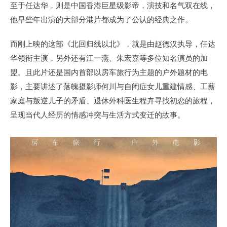
至于任达华，则是中国香港巨星级影帝，演技和名气双在线，
他早些年出演的大部分港片都成为了公认的经典之作。
而刚上映的这部《北回归线以北》，就是由赵德汉执导，任达
华领衔主演，另外还有江一燕、朱宏嘉等多位知名演员的加
盟。且此片还是国内首部以房车旅行为主题的户外题材的电
影，主要讲述了落魄摄影师何川与自闭症女儿重建情感、工薪
家庭与叛逆儿子的矛盾、退休外科医生程卉寻找初恋的旅程，
呈现当代人经历的情感冲突与生活方式变迁的故事。