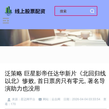
泛策略 巨星影帝任达华新片《北回归线
以北》惨败, 首日票房只有零元, 著名导
演助力也没用
来源：星迈网平台
网站：众合网
日期：2026-04-04 03:33:54
查
看：170