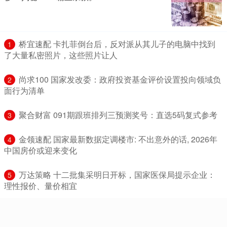
​桥宜速配 卡扎菲倒台后，反对派从其儿子的电脑中找到
1
了大量私密照片，这些照片让人
​尚求100 国家发改委：政府投资基金评价设置投向领域负
2
面行为清单
​聚合财富 091期跟班排列三预测奖号：直选5码复式参考
3
​金领速配 国家最新数据定调楼市: 不出意外的话, 2026年
4
中国房价或迎来变化
​万达策略 十二批集采明日开标，国家医保局提示企业：
5
理性报价、量价相宜