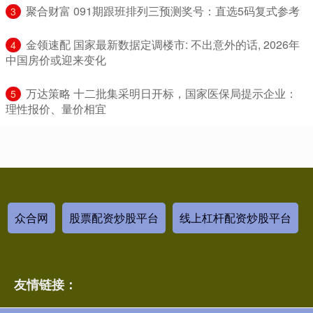
​聚合财富 091期跟班排列三预测奖号：直选5码复式参考
3
​金领速配 国家最新数据定调楼市: 不出意外的话, 2026年
4
中国房价或迎来变化
​万达策略 十二批集采明日开标，国家医保局提示企业：
5
理性报价、量价相宜
众合网
股票配资炒股平台
线上杠杆配资炒股平台
友情链接：