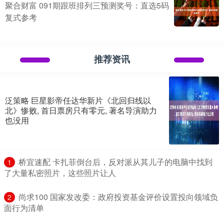
聚合财富 091期跟班排列三预测奖号：直选5码
复式参考
推荐资讯
泛策略 巨星影帝任达华新片《北回归线以
北》惨败, 首日票房只有零元, 著名导演助力
也没用
​桥宜速配 卡扎菲倒台后，反对派从其儿子的电脑中找到
1
了大量私密照片，这些照片让人
​尚求100 国家发改委：政府投资基金评价设置投向领域负
2
面行为清单