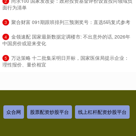
​尚求100 国家发改委：政府投资基金评价设置投向领域负
2
面行为清单
​聚合财富 091期跟班排列三预测奖号：直选5码复式参考
3
​金领速配 国家最新数据定调楼市: 不出意外的话, 2026年
4
中国房价或迎来变化
​万达策略 十二批集采明日开标，国家医保局提示企业：
5
理性报价、量价相宜
众合网
股票配资炒股平台
线上杠杆配资炒股平台