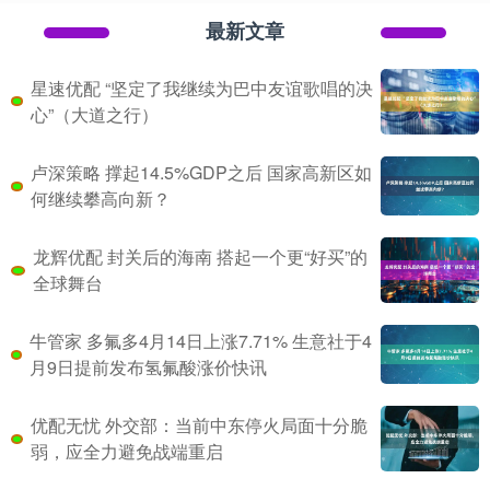
最新文章
星速优配 “坚定了我继续为巴中友谊歌唱的决
心”（大道之行）
卢深策略 撑起14.5%GDP之后 国家高新区如
何继续攀高向新？
龙辉优配 封关后的海南 搭起一个更“好买”的
全球舞台
牛管家 多氟多4月14日上涨7.71% 生意社于4
月9日提前发布氢氟酸涨价快讯
优配无忧 外交部：当前中东停火局面十分脆
弱，应全力避免战端重启