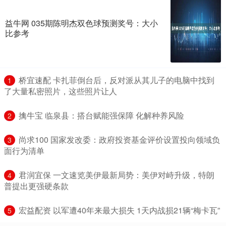
益牛网 035期陈明杰双色球预测奖号：大小
比参考
​桥宜速配 卡扎菲倒台后，反对派从其儿子的电脑中找到
1
了大量私密照片，这些照片让人
​擒牛宝 临泉县：搭台赋能强保障 化解种养风险
2
​尚求100 国家发改委：政府投资基金评价设置投向领域负
3
面行为清单
​君润宜保 一文速览美伊最新局势：美伊对峙升级，特朗
4
普提出更强硬条款
​宏益配资 以军遭40年来最大损失 1天内战损21辆“梅卡瓦”
5