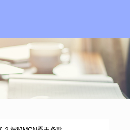
多？揭秘MCN霸王条款。