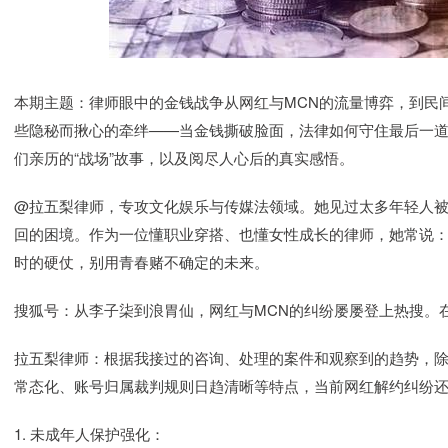
本期主题：律师眼中的金钱战争从网红与MCN的流量博弈，到民
些隐秘而揪心的牵绊——当金钱撕破脸面，法律如何守住最后一道
们亲历的“战场”故事，以及阅尽人心后的真实感悟。
@拉五梨律师，专攻文化娱乐与传媒法领域。她见过太多年轻人被
回的困境。作为一位懂职业穿搭、也懂女性成长的律师，她常说：
时的硬仗，别用青春赌不确定的未来。
搜狐号：从李子柒到浪胃仙，网红与MCN的纠纷屡屡登上热搜。
拉五梨律师：根据我接过的咨询、处理的案件和观察到的趋势，
常态化、账号归属裁判规则日趋清晰等特点，当前网红解约纠纷
1. 未成年人保护强化：