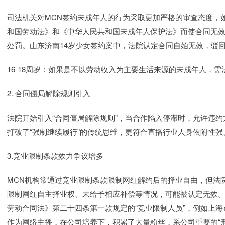
司法机关对MCN签约未成年人的行为采取更加严格的审查态度，如
和国劳动法》和《中华人民共和国未成年人保护法》而使合同无
处罚。山东济南14岁少女签约案中，法院认定合同自始无效，驳回
16-18周岁：如果是不以劳动收入为主要生活来源的未成年人，
2. 合同僵局解除规则引入
法院开始引入“合同僵局解除规则”，当合作陷入停滞时，允许违
打破了“强制继续履行”的传统思维，更符合直播行业人身依附性
3.竞业限制条款效力争议增多
MCN机构常通过竞业限制条款限制网红解约后的择业自由，但法
限制网红自主择业权、未给予相应补偿等情况，可能被认定无效
劳动合同法》第二十四条第一款规定的“竞业限制人员”，例如上
作为网络主播，在公司培养下，积累了大量粉丝，系公司重要的“形