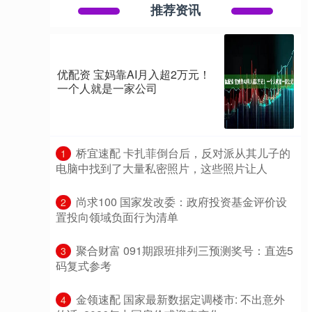
推荐资讯
优配资 宝妈靠AI月入超2万元！
一个人就是一家公司
​桥宜速配 卡扎菲倒台后，反对派从其儿子的
1
电脑中找到了大量私密照片，这些照片让人
​尚求100 国家发改委：政府投资基金评价设
2
置投向领域负面行为清单
​聚合财富 091期跟班排列三预测奖号：直选5
3
码复式参考
​金领速配 国家最新数据定调楼市: 不出意外
4