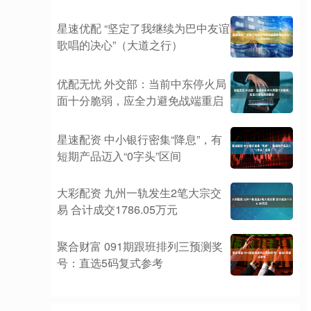
星速优配 “坚定了我继续为巴中友谊
歌唱的决心”（大道之行）
优配无忧 外交部：当前中东停火局
面十分脆弱，应全力避免战端重启
星速配资 中小银行密集“降息”，有
短期产品迈入“0字头”区间
大彩配资 九州一轨发生2笔大宗交
易 合计成交1786.05万元
聚合财富 091期跟班排列三预测奖
号：直选5码复式参考