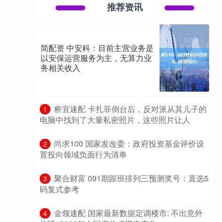
推荐资讯
简配资 中安科：目前主营业务是
以安保运营服务为主，无算力业
务相关收入
​桥宜速配 卡扎菲倒台后，反对派从其儿子的
1
电脑中找到了大量私密照片，这些照片让人
​尚求100 国家发改委：政府投资基金评价设
2
置投向领域负面行为清单
​聚合财富 091期跟班排列三预测奖号：直选5
3
码复式参考
​金领速配 国家最新数据定调楼市: 不出意外
4