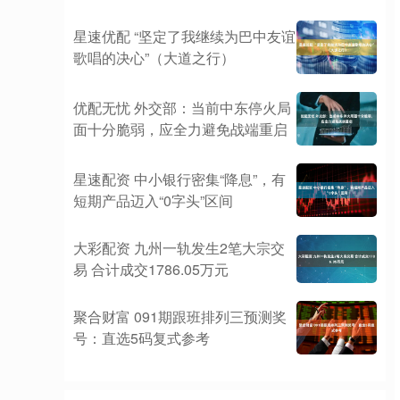
星速优配 “坚定了我继续为巴中友谊
歌唱的决心”（大道之行）
优配无忧 外交部：当前中东停火局
面十分脆弱，应全力避免战端重启
星速配资 中小银行密集“降息”，有
短期产品迈入“0字头”区间
大彩配资 九州一轨发生2笔大宗交
易 合计成交1786.05万元
聚合财富 091期跟班排列三预测奖
号：直选5码复式参考