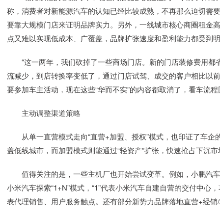
称，消费者对新能源汽车的认知已经比较成熟，不再那么迫切需
要靠大规模门店来证明品牌实力。另外，一线城市核心商圈租金
点又难以实现低成本、广覆盖，品牌扩张速度和盈利能力都受到
“这一两年，我们砍掉了一些商场门店。新的门店装修费用都省
流减少，到店转换率变低了，通过门店试驾、成交的客户相比以前
要参加车主活动，现在这些“华而不实”的内容都取消了，看车流
主动调整渠道策略
从单一直营模式走向“直营+加盟、授权”模式，也印证了车企
盖低线城市，而加盟模式则能通过“轻资产”扩张，快速抢占下沉市
值得关注的是，一些主机厂也开始尝试变革。例如，小鹏汽车此
小米汽车探索“1+N”模式，“1”代表小米汽车自建自营的交付中心
表代理销售、用户服务触点。还有部分新势力品牌落地直营+经销