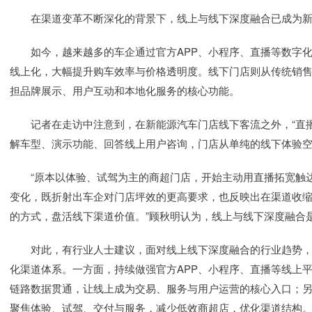
在渠道变革不断深化的背景下，线上与线下深度融合已成为新
如今，越来越多的车企通过官方APP、小程序、直播等数字化
线上化，大幅提升购车效率与价格透明度。线下门店则从传统销
担品牌展示、用户互动和本地化服务的核心功能。
记者在走访中注意到，在新能源汽车门店线下客流之外，“直播
解车型、演示功能、回答线上用户咨询，门店从单纯的线下体验空
“原本以体验、试驾为主的商超门店，开始主动用直播拓宽触达
变化，既折射出车企对门店坪效的更高要求，也反映出在渠道收
的方式，盘活线下渠道价值。”顾秋明认为，线上与线下深度融合
对此，有行业人士建议，面对线上线下深度融合的行业趋势，
化渠道体系。一方面，持续做强官方APP、小程序、直播等线上
链路数据贯通，让线上成为交易、服务与用户运营的核心入口；
聚焦体验、试驾、交付与服务，减少低效商超店，优化渠道结构